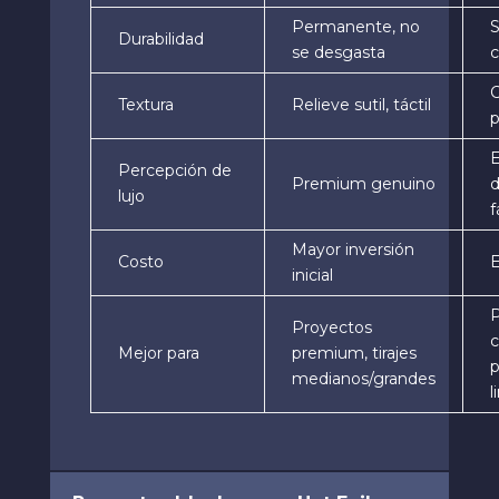
Permanente, no
S
Durabilidad
se desgasta
c
Textura
Relieve sutil, táctil
p
Percepción de
Premium genuino
d
lujo
f
Mayor inversión
Costo
inicial
P
Proyectos
c
Mejor para
premium, tirajes
p
medianos/grandes
l